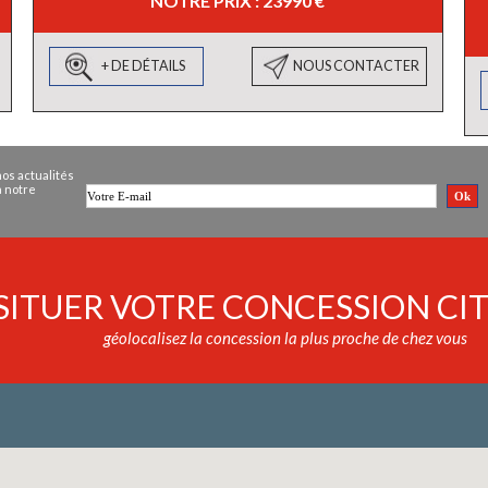
NOTRE PRIX : 23990 €
+ DE DÉTAILS
NOUS CONTACTER
os actualités
à notre
SITUER VOTRE CONCESSION CI
géolocalisez la concession la plus proche de chez vous