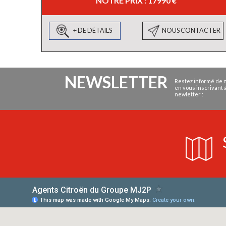
NOTRE PRIX : 17990 €
+ DE DÉTAILS
NOUS CONTACTER
NEWSLETTER
Restez informé de n
en vous inscrivant 
newletter :