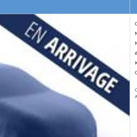
C
é
G
C
A