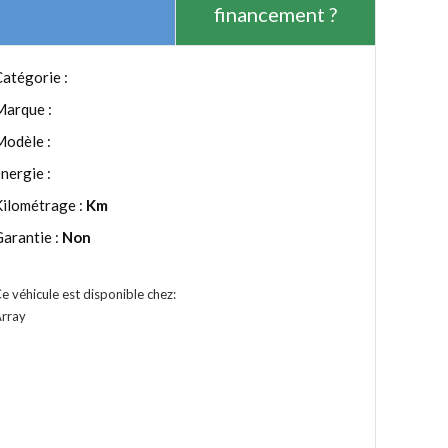
financement ?
atégorie :
Marque :
Modèle :
nergie :
Kilométrage :
Km
arantie :
Non
e véhicule est disponible chez:
rray