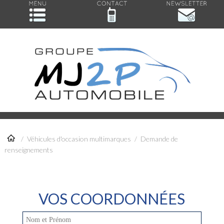
/
Véhicules d'occasion multimarques
/
Demande de
renseignements
VOS COORDONNÉES