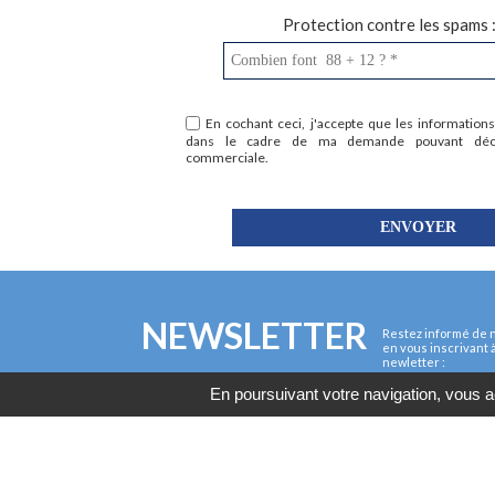
Protection contre les spams 
En cochant ceci, j'accepte que les informations
dans le cadre de ma demande pouvant déco
commerciale.
NEWSLETTER
Restez informé de n
en vous inscrivant 
newletter :
En poursuivant votre navigation, vous ac
Tous droits