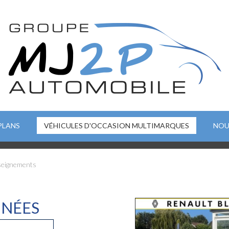
PLANS
VÉHICULES D'OCCASION MULTIMARQUES
NOU
seignements
NÉES