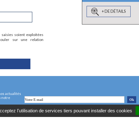
:
+ DE DÉTAILS
 saisies soient exploitées
uler sur une relation
os actualités
à notre
ceptez l'utilisation de services tiers pouvant installer des cookies
 réservés -
ClictoutDEV [propulsé par Module ClictoutDEV 2018]
-
Mentions légales
-