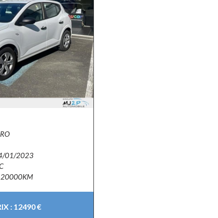
ERO
4/01/2023
C
20000KM
X : 12490 €