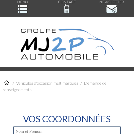
/
Véhicules d'occasion multimarques
/
Demande de
renseignements
VOS COORDONNÉES