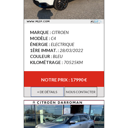
MARQUE :
CITROEN
MODÈLE :
C4
ÉNERGIE :
ELECTRIQUE
1ÈRE IMMAT. :
28/03/2022
COULEUR :
BLEU
KILOMÉTRAGE :
70525KM
NOTRE PRIX : 17990 €
+ DE DÉTAILS
NOUS CONTACTER