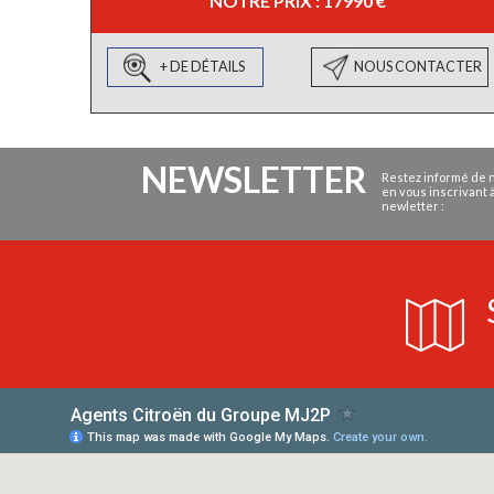
NOTRE PRIX : 17990 €
+ DE DÉTAILS
NOUS CONTACTER
NEWSLETTER
Restez informé de n
en vous inscrivant 
newletter :