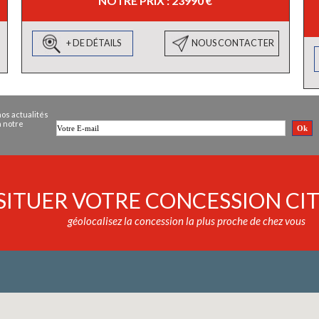
NOTRE PRIX : 23990 €
+ DE DÉTAILS
NOUS CONTACTER
os actualités
à notre
SITUER VOTRE CONCESSION CI
géolocalisez la concession la plus proche de chez vous