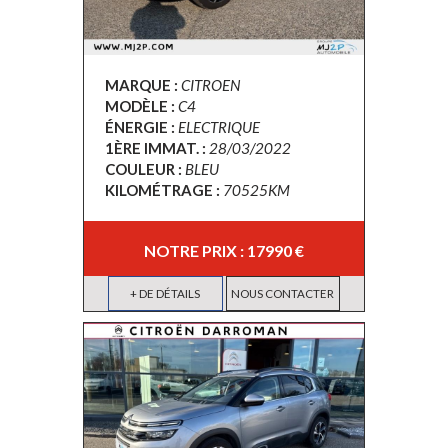
MARQUE :
CITROEN
MODÈLE :
C4
ÉNERGIE :
ELECTRIQUE
1ÈRE IMMAT. :
28/03/2022
COULEUR :
BLEU
KILOMÉTRAGE :
70525KM
NOTRE PRIX : 17990 €
+ DE DÉTAILS
NOUS CONTACTER